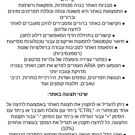
● מבניות האתר בנויה מכותרות, פסקאות ורשימות
● התמצאות באתר היא פשוטה ונוחה וכוללת תפריטים זמינים
וברורים
● הקישורים באתר ברורים ומסבירים להיכן מועברים לאחר
לחיצה עליהם
● קישורים בתחילת הדף המאפשרים דילוג לתוכן
● תיאור טקסטואלי לתמונות ואייקונים עבור טכנולוגיות מסייעות
● התאמת האתר לסביבות עבודה ברזולוציות שונות
(רספונסיביות)
● כפתורי עצירה והפעלה של גלריות סרטונים
● הוטמעו חוקי ARIA העוזרים לפרש את תוכן האתר בצורה
מדויקת וטובה יותר
● הנגשת תפריטים, טפסים ושדות, היררכיית כותרות, רכיבי
טאבים, חלונות קופצים ועוד
שינוי תצוגה באתר:
● ניתן להגדיל או להקטין את תצוגת האתר באמצעות לחיצה על
אחד מכפתורי ה- “CTRL” ביחד עם גלגלת העכבר או ביחד עם
הסימן “+” עבור הגדלה או ביחד עם הסימן “-” עבור הקטנת
התצוגה. כל לחיצה תקטין או תגדיל את המסך בעשרה אחוזים
(10%)
● שינוי גודל הגופן ייעשה באמצעות שימוש בתפריט הנגישות