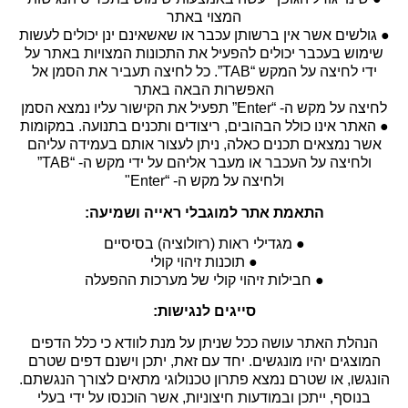
המצוי באתר
● גולשים אשר אין ברשותן עכבר או שאשאינם ינן יכולים לעשות
שימוש בעכבר יכולים להפעיל את התכונות המצויות באתר על
ידי לחיצה על המקש “TAB”. כל לחיצה תעביר את הסמן אל
האפשרות הבאה באתר
לחיצה על מקש ה- “Enter” תפעיל את הקישור עליו נמצא הסמן
● האתר אינו כולל הבהובים, ריצודים ותכנים בתנועה. במקומות
אשר נמצאים תכנים כאלה, ניתן לעצור אותם בעמידה עליהם
ולחיצה על העכבר או מעבר אליהם על ידי מקש ה- “TAB”
ולחיצה על מקש ה- “Enter"
התאמת אתר למוגבלי ראייה ושמיעה:
● מגדילי ראות (רזולוציה) בסיסיים
● תוכנות זיהוי קולי
● חבילות זיהוי קולי של מערכות ההפעלה
סייגים לנגישות:
הנהלת האתר עושה ככל שניתן על מנת לוודא כי כלל הדפים
המוצגים יהיו מונגשים. יחד עם זאת, יתכן וישנם דפים שטרם
הונגשו, או שטרם נמצא פתרון טכנולוגי מתאים לצורך הנגשתם.
בנוסף, ייתכן ובמודעות חיצוניות, אשר הוכנסו על ידי בעלי