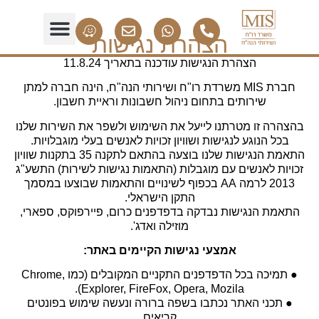
הצהרת נגישות
הצהרת הנגישות עודכנה בתאריך 11.8.24
חברת MIS משרדת רו"ח ושירותי הנה"ח, הינה חברה למתן
שירותים בתחום ניהול חשבונות וראיית חשבון.
בהצהרה זו מטרתנו לייעל את השימוש ולשפר את השירות שלנו
בכל הנוגע לנגישות ושוויון זכויות לאנשים בעלי מוגבלויות.
התאמת הנגישות שלנו בוצעה בהתאם לתקנה 35 בתקנות שוויון
זכויות לאנשים עם מוגבלות (התאמות נגישות לשירות) התשע"ג
2013 לרמה AA בכפוף לשינויים והתאמות שבוצעו במסמך
התקן הישראלי.
התאמת הנגישות נבדקה בדפדפנים כרום, פיירפוקס, ספארי,
מוזילה ואדג'.
אמצעי נגישות הקיימים באתר:
● תמיכה בכל הדפדפנים התקניים המקובלים (כמו Chrome,
Explorer, FireFox, Opera, Mozila).
● תכני האתר נכתבו בשפה ברורה ונעשה שימוש בפונטים
קריאים